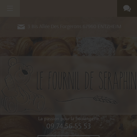
3 Bis Allée Des Forgerons
67960
ENTZHEIM
La passion pour la boulangerie
09 74 56 55 53